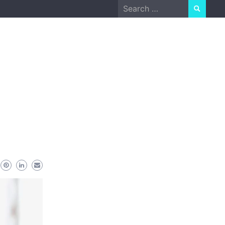
Search
for: