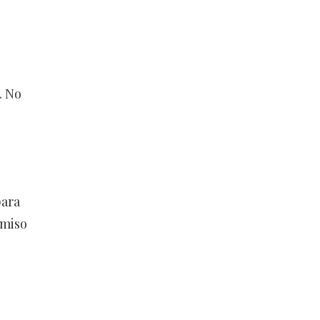
. No
para
omiso