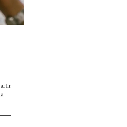
artir
la