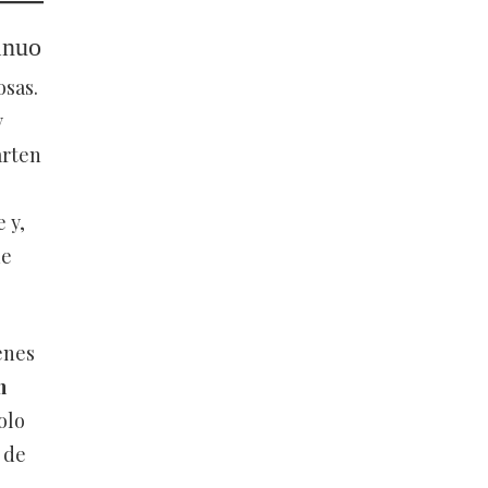
inuo
osas.
y
arten
 y,
de
enes
n
olo
 de