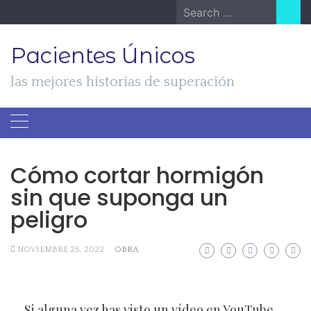
Skip
Search
to
for:
content
Pacientes Únicos
las mejores historias de superación
Cómo cortar hormigón
sin que suponga un
peligro
NOVIEMBRE 25, 2022
OBRA
Si alguna vez has visto un vídeo en YouTube