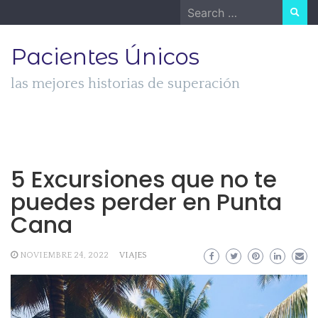
Skip
Search
to
for:
content
Pacientes Únicos
las mejores historias de superación
5 Excursiones que no te
puedes perder en Punta
Cana
NOVIEMBRE 24, 2022
VIAJES